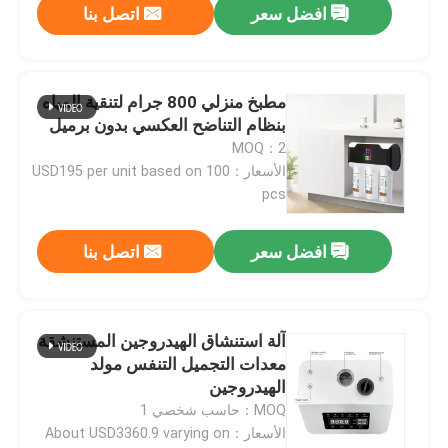
افضل سعر
اتصل بنا
مطبخ منزلي 800 جرام لتنقية المياه
بنظام التناضح العكسي بدون برميل
MOQ：2
الأسعار：USD195 per unit based on 100
pcs
افضل سعر
اتصل بنا
منزل
آلة استنشاق الهيدروجين المستنشقة
معدات التجميل التنفس مولد
منتجات
الهيدروجين
MOQ：حاسب شخصي 1
الأسعار：About USD3360.9 varying on
معلومات عنا