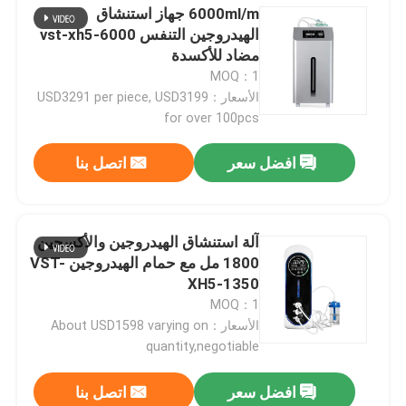
6000ml/m جهاز استنشاق
الهيدروجين التنفس vst-xh5-6000
مضاد للأكسدة
MOQ：1
الأسعار：USD3291 per piece, USD3199
for over 100pcs
افضل سعر
اتصل بنا
آلة استنشاق الهيدروجين والأكسجين
1800 مل مع حمام الهيدروجين VST-
XH5-1350
MOQ：1
الأسعار：About USD1598 varying on
quantity,negotiable
افضل سعر
اتصل بنا