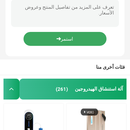
صغيرة قابلة للطي التلقائي الهيدروجين الغنية تسخين سريع مبرد الماء البارد الساخن
7 خيارات درجة الحرارة آلة المياه الغنية بالهيدروجين ضاغط التبريد موزع الماء الساخن والبارد
آلة الماء الغني بالهيدروجين
مصنع OEM نظام ODM Ro جهاز توصيل المياه ومطهر مع لوحة اللمس
غني الهيدروجين طاولة تجارية الشعبية الشرب الساخن الفوري الكهربائية الساخنة والباردة
أجهزة تنقية المياه المنزلية
350 مل محمول 5VUSB المياه القابلة لإعادة الشحن المتحلل الكهربائي مُؤَيِّن التركيز العالي مولد المياه الغنية بالهيدروجين
2200 واط موزع المياه الساخنة الفوري كونترتوب RO لتنقية المياه القلوية للاستخدام المنزلي
مبرد مياه
آلة المياه الذكية المضادة للأكسدة آلة المياه الغنية بالهيدروجين
فئات أخرى منا
تنقية المياه
فلتر مياه RO
آلة استنشاق الهيدروجين
(261)
زجاجة الهيدروجين
مُستجيب اختبار الهيدروجين