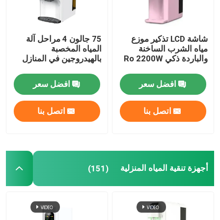
شاشة LCD تذكير موزع
75 جالون 4 مراحل آلة
مياه الشرب الساخنة
المياه المخصبة
والباردة ذكي Ro 2200W
بالهيدروجين في المنازل
افضل سعر
افضل سعر
اتصل بنا
اتصل بنا
أجهزة تنقية المياه المنزلية
(151)