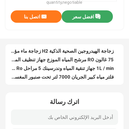
quantity,negotiable
جولة في المعمل
افضل سعر
اتصل بنا
زجاجة الهيدروجين الصحية الذكية H2 زجاجة ماء مؤين الهيدروجين القلوية
75 غالون RO مرشح المياه الموزع جهاز تنظيف المياه مكتب VST-T1
1L / min جهاز تنقية المياه وندرسينك 5 مراحل Ro آلة المياه النقية
رقابة جودة
فلتر مياه كبير الجريان 7000 لتر تحت صنبور المغسلة خمس مراحل
طاولة صغيرة منزلية مباشرة لتنظيف مياه الهيدروجين الشرب مع UV Tankless 500ml / Min
اتصل بنا
موزع لتنقية مياه الشرب المدمجة منضدية مع UV Ice Water ROHS CE
مبيعات ساخنة لجهاز تصفية المياه المحمول للأسرة
أخبار
منظف مياه معتمد من قبل CE لنظام فلتر المياه تحت المغسلة
2L صانع المياه الهيدروجين الغنية زجاجة المياه القلوية تصفية إبريق غلاية
حالات
2200 واط سطح المكتب RO لتنقية المياه RO لتنقية المياه القلوية
اترك رسالة
مبرد الماء الساخن والبارد RO فلتر المياه شاشة تعمل باللمس إعلان تجاري
اطلب اقتباس
VISERTON YS1 المضغوط الهيدروجين الساخن والبارد سطح المكتب مولد المياه بالأشعة فوق البنفسجية اختياري
SPE ريتش الهيدروجين لتنقية المياه آلة الماء الساخن للمنزل
آلة استنشاق الهيدروجين