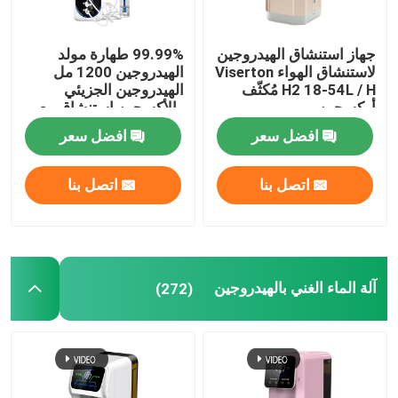
رذاذ الضباب الهيدروجيني
جهاز استنشاق الهيدروجين
99.99% طهارة مولد
لاستنشاق الهواء Viserton
الهيدروجين 1200 مل
H2 18-54L / H مُكثّف
الهيدروجين الجزيئي
ملحقات جهاز استنشاق الهيدروجين
أوكسجين
والأكسجين استنشاق مع
حمام الهيدروجين
افضل سعر
افضل سعر
غرفة جزيئات الهيدروجين
اتصل بنا
اتصل بنا
آلة الماء الغني بالهيدروجين
(272)