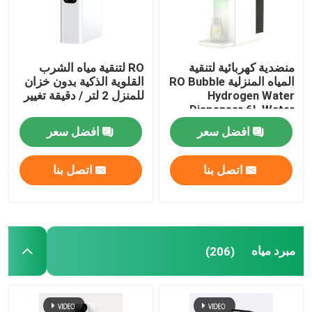
منضدية كهربائية لتنقية
RO لتنقية مياه الشرب
المياه المنزلية RO Bubble
القلوية الذكية بدون خزان
Hydrogen Water
للمنزل 2 لتر / دقيقة تغيير
Dispenser 6L Water
سريع
Tank
افضل سعر
افضل سعر
اتصل بنا
اتصل بنا
مبرد مياه
(206)