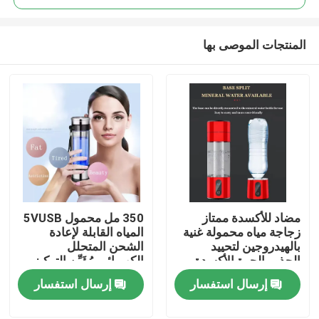
المنتجات الموصى بها
مضاد للأكسدة ممتاز
350 مل محمول 5VUSB
منزل
زجاجة مياه محمولة غنية
المياه القابلة لإعادة
بالهيدروجين لتحييد
الشحن المتحلل
الجذور الحرة الأكسدة
الكهربائي مُؤَيِّن التركيز
منتجات
العالي مولد المياه الغنية
إرسال استفسار
إرسال استفسار
بالهيدروجين
معلومات عنا