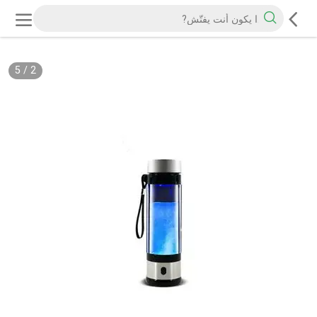
5
/
2