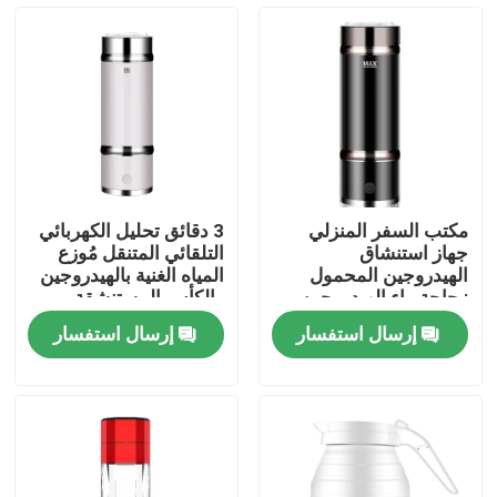
جولة في المعمل
رقابة جودة
اتصل بنا
مكتب السفر المنزلي
3 دقائق تحليل الكهربائي
جهاز استنشاق
التلقائي المتنقل مُوزع
أخبار
الهيدروجين المحمول
المياه الغنية بالهيدروجين
زجاجة ماء الهيدروجين
والكأس المستنشقة
الذكية 350 مل
إرسال استفسار
إرسال استفسار
حالات
اطلب اقتباس
آلة استنشاق الهيدروجين