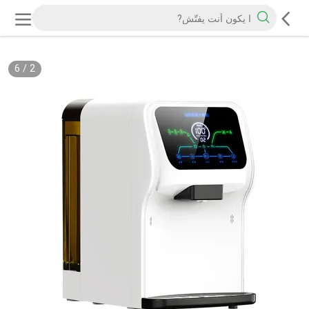
6
/
2