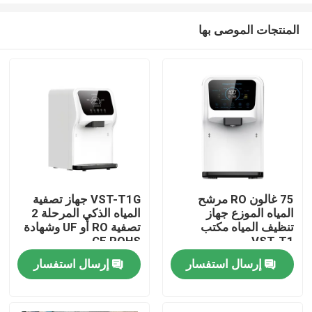
المنتجات الموصى بها
75 غالون RO مرشح
VST-T1G جهاز تصفية
المياه الموزع جهاز
المياه الذكي المرحلة 2
منزل
تنظيف المياه مكتب
تصفية RO أو UF وشهادة
CE ROHS
VST-T1
إرسال استفسار
إرسال استفسار
منتجات
معلومات عنا