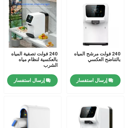
جولة في المعمل
رقابة جودة
اتصل بنا
240 فولت مرشح المياه
240 فولت تصفية المياه
بالتناضح العكسي
بالعكسية لنظام مياه
الشرب
أخبار
إرسال استفسار
إرسال استفسار
حالات
اطلب اقتباس
آلة استنشاق الهيدروجين