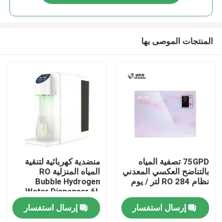
المنتجات الموصى بها
منزل
75GPD تصفية المياه
منضدية كهربائية لتنقية
بالتناضح العكسي المعدني
المياه المنزلية RO
نظام RO 284 لتر / يوم
Bubble Hydrogen
منتجات
Water Dispenser 6L
Water Tank
إرسال استفسار
إرسال استفسار
معلومات عنا