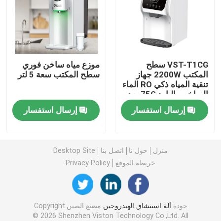
آلة الماء الغني بالهيدروجين
أجهزة تنقية المياه المنزلية
VST-T1CG سطح
موزع مياه ساخن فوري
المكتب 2200W جهاز
سطح المكتب سعة 5 لتر
تنقية المياه ذكي RO الماء
مبرد مياه
الساخن والبارد 75G بعد
الخدمة قطع غيار مجانية
إرسال استفسار
إرسال استفسار
تنقية المياه
فلتر مياه RO
منزل
حول نا
اتصل بنا
Desktop Site
خريطة الموقع
Privacy Policy
زجاجة الهيدروجين
جودة
آلة استنشاق الهيدروجين
مصنع الصين.Copyright
مُستجيب اختبار الهيدروجين
© 2026 Shenzhen Viston Technology Co.,Ltd. All