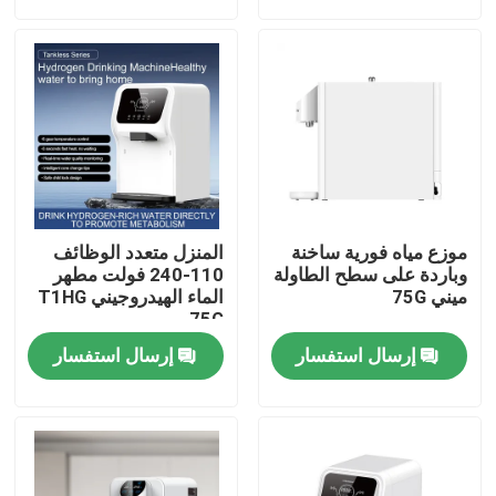
جولة في المعمل
رقابة جودة
اتصل بنا
موزع مياه فورية ساخنة
المنزل متعدد الوظائف
أخبار
وباردة على سطح الطاولة
110-240 فولت مطهر
ميني 75G
الماء الهيدروجيني T1HG
75G
حالات
إرسال استفسار
إرسال استفسار
اطلب اقتباس
آلة استنشاق الهيدروجين