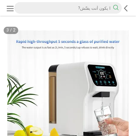
3
/
2