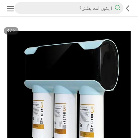
3
/
2