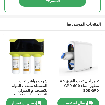
استمر
المنتجات الموصى بها
منزل
2 مراحل تحت الغرق Ro
شرب مباشر تحت
مطهر الماء 600 GPD
المغسلة منظف المياه
منتجات
800 GPD
للاستخدام المنزلي
التدفق العالي CE CB
ROHS NSF علامة
إرسال استفسار
إرسال استفسار
معلومات عنا
السلامة