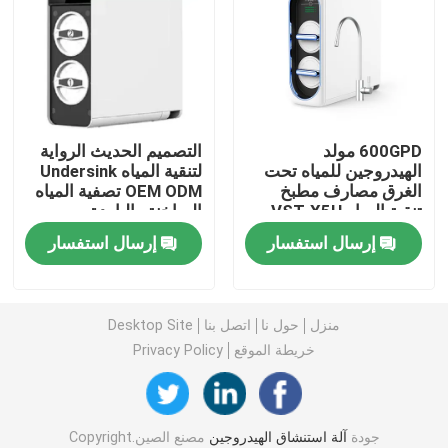
آلة الماء الغني بالهيدروجين
أجهزة تنقية المياه المنزلية
600GPD مولد
التصميم الحديث الرواية
الهيدروجين للمياه تحت
لتنقية المياه Undersink
مبرد مياه
الغرق مصارف مطبخ
OEM ODM تصفية المياه
تنقية المياه VST-X5H
الساخنة والباردة
تنقية المياه
إرسال استفسار
إرسال استفسار
فلتر مياه RO
منزل
حول نا
اتصل بنا
Desktop Site
خريطة الموقع
Privacy Policy
زجاجة الهيدروجين
مُستجيب اختبار الهيدروجين
جودة
آلة استنشاق الهيدروجين
مصنع الصين.Copyright