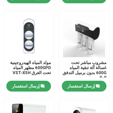
جولة في المعمل
رقابة جودة
اتصل بنا
أخبار
مشروب مباشر تحت
مولد المياه الهيدروجينية
غسالة آلة تنقية المياه
600GPD مطهر المياه
600G بدون برميل التدفق
تحت الغرق VST-X5H
العالي
حالات
إرسال استفسار
إرسال استفسار
اطلب اقتباس
آلة استنشاق الهيدروجين