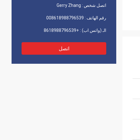
اتصل شخص :
Gerry Zhang
رقم الهاتف :
008618988796539
الـ (واتس اب) :
+8618988796539
اتصل