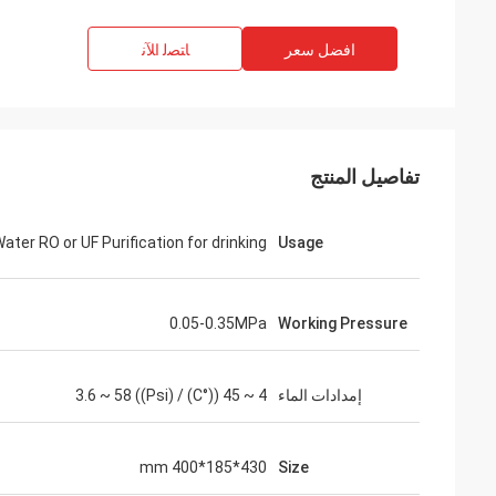
افضل سعر
ﺎﺘﺼﻟ ﺍﻶﻧ
تفاصيل المنتج
ater RO or UF Purification for drinking
Usage
0.05-0.35MPa
Working Pressure
إمدادات الماء
4 ~ 45 ((°C) / 3.6 ~ 58 ((Psi)
430*185*400 mm
Size