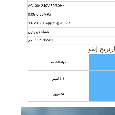
AC100~240V 50/60Hz
0.05-0.35MPa
)/3.6~58 ((Psi)
°C
4 ~ 45 (((
غشاء فيزرتون
430*185*390 مم
رتريج إنفو
حياة الخدمة
3-6 أشهر
24
شهور