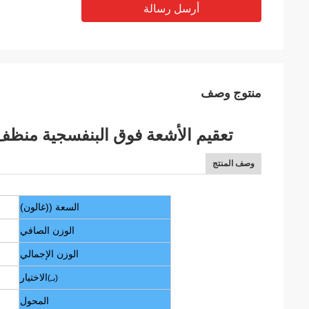
أرسل رسالة
منتوج وصف
تعقيم الأشعة فوق البنفسجية منظف ا
وصف المنتج
السعة ((غالون)
الوزن الصافي
الوزن الإجمالي
الاختيار
(بـ)
المحول