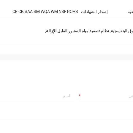
ية
إصدار الشهادات
CE CB SAA SM WQA WM NSF ROHS
فوق البنفسجية
,
نظام تصفية مياه الصنبور القابل للإزالة
,