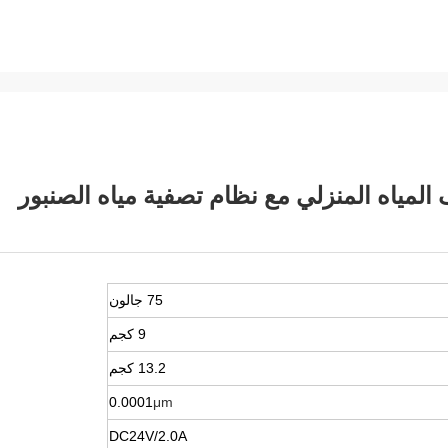
لمياه المنزلي مع نظام تصفية مياه الصنبور
75 جالون
9 كجم
13.2 كجم
0.0001
μm
DC24V/2.0A