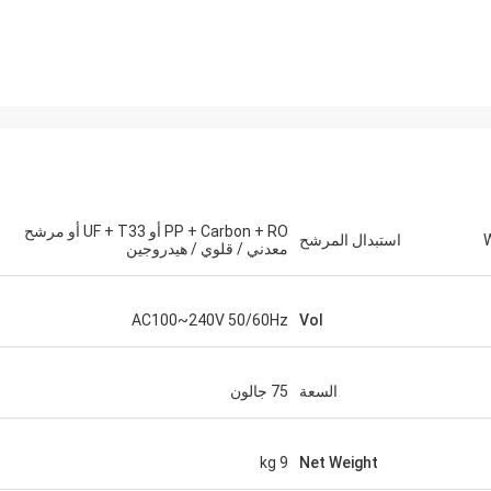
PP + Carbon + RO أو UF + T33 أو مرشح
W
استبدال المرشح
معدني / قلوي / هيدروجين
AC100~240V 50/60Hz
Vol
السعة
75 جالون
9 kg
Net Weight