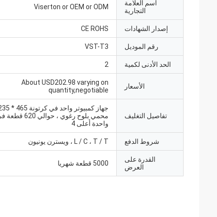
اسم العلامة
Viserton or OEM or ODM
التجارية
إصدار الشهادات
CE ROHS
رقم الموديل
VST-T3
الحد الأدنى لكمية
2
About USD202.98 varying on
الأسعار
quantity,negotiable
تفاصيل التغليف
محمي بلوح رغوي ، حوالي
واحدة أعلى 4
شروط الدفع
L / C ، T / T ، ويسترن يونيون
القدرة على
5000 قطعة شهريا
العرض