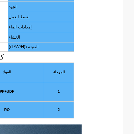
الجهد
ضغط العمل
إمدادات الماء
الغشاء
التعبئة ((L*W*H))
كا
المرحلة
المواد
PP+UDF
1
RO
2