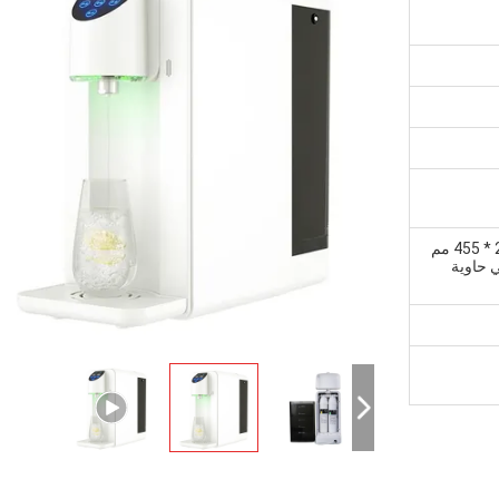
جهاز كمبيوتر واحد في كرتونة 465 * 235 * 455 مم
 620 قطعة في حاوية