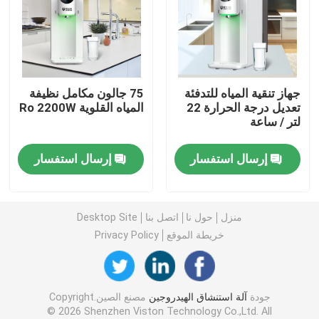
آلة الماء الغني بالهيدروجين
أجهزة تنقية المياه المنزلية
جهاز تنقية المياه للتدفئة
75 جالون مكامل نظيفة
تعديل درجة الحرارة 22
المياه القلوية Ro 2200W
لتر / ساعة
مبرد مياه
إرسال استفسار
إرسال استفسار
تنقية المياه
فلتر مياه RO
منزل
حول نا
اتصل بنا
Desktop Site
خريطة الموقع
Privacy Policy
زجاجة الهيدروجين
جودة
آلة استنشاق الهيدروجين
مصنع الصين.Copyright
مُستجيب اختبار الهيدروجين
© 2026 Shenzhen Viston Technology Co.,Ltd. All