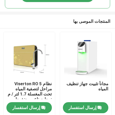
المنتجات الموصى بها
منزل
مجاناً تثبيت جهاز تنظيف
نظام Viserton RO 5
المياه
مراحل لتصفية المياه
تحت المغسلة 1.7 لتر / م
منتجات
نمط صناعي مضغوط
إرسال استفسار
إرسال استفسار
معلومات عنا