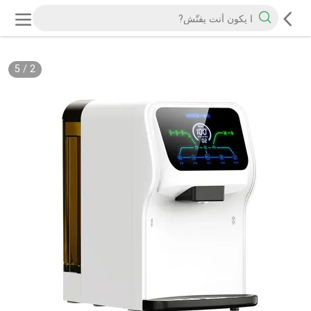
5
/
2