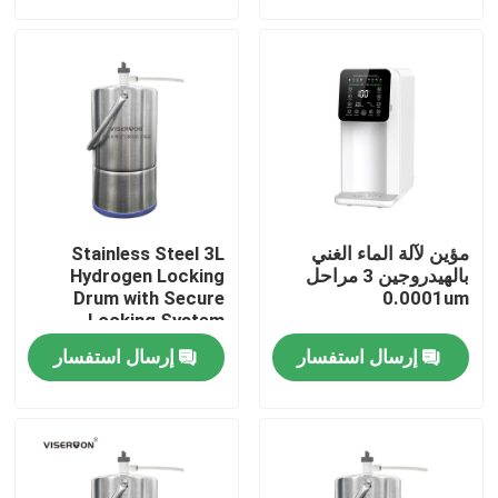
جولة في المعمل
رقابة جودة
اتصل بنا
مؤين لآلة الماء الغني
Stainless Steel 3L
أخبار
بالهيدروجين 3 مراحل
Hydrogen Locking
Drum with Secure
0.0001um
Locking System
حالات
إرسال استفسار
إرسال استفسار
اطلب اقتباس
آلة استنشاق الهيدروجين