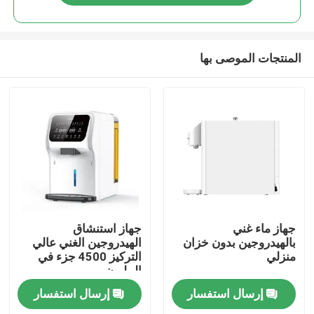
المنتجات الموصى بها
منزل
جهاز ماء غني
جهاز استنشاق
بالهيدروجين بدون خزان
الهيدروجين الغني عالي
منزلي
التركيز 4500 جزء في
منتجات
المليون
إرسال استفسار
إرسال استفسار
معلومات عنا