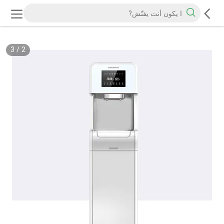
3
/
2