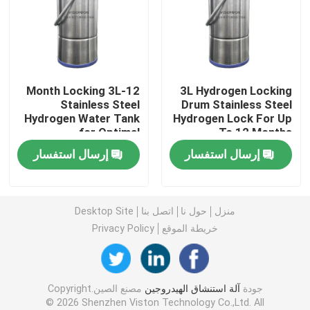
آلة الماء الغني بالهيدروجين
أجهزة تنقية المياه المنزلية
12-Month Locking 3L
3L Hydrogen Locking
Stainless Steel
Drum Stainless Steel
Hydrogen Water Tank
Hydrogen Lock For Up
مبرد مياه
for Optimal
To 12 Months
Preservation
إرسال استفسار
إرسال استفسار
تنقية المياه
فلتر مياه RO
منزل
حول نا
اتصل بنا
Desktop Site
خريطة الموقع
Privacy Policy
زجاجة الهيدروجين
جودة
آلة استنشاق الهيدروجين
مصنع الصين.Copyright
مُستجيب اختبار الهيدروجين
© 2026 Shenzhen Viston Technology Co.,Ltd. All