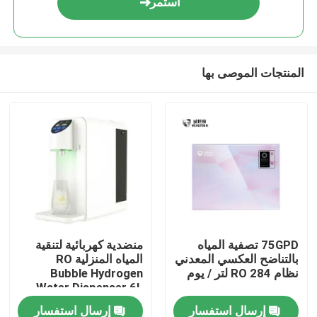
استمر
المنتجات الموصى بها
منزل
75GPD تصفية المياه
منضدية كهربائية لتنقية
بالتناضح العكسي المعدني
المياه المنزلية RO
منتجات
نظام RO 284 لتر / يوم
Bubble Hydrogen
Water Dispenser 6L
Water Tank
إرسال استفسار
إرسال استفسار
معلومات عنا