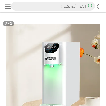
3
/
2