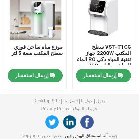
آلة الماء الغني بالهيدروجين
أجهزة تنقية المياه المنزلية
VST-T1CG سطح
موزع مياه ساخن فوري
المكتب 2200W جهاز
سطح المكتب سعة 5 لتر
مبرد مياه
تنقية المياه ذكي RO الماء
الساخن والبارد 75G بعد
الخدمة قطع غيار مجانية
تنقية المياه
إرسال استفسار
إرسال استفسار
فلتر مياه RO
منزل
حول نا
اتصل بنا
Desktop Site
خريطة الموقع
Privacy Policy
زجاجة الهيدروجين
مُستجيب اختبار الهيدروجين
جودة
آلة استنشاق الهيدروجين
مصنع الصين.Copyright