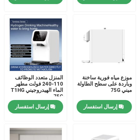
جولة في المعمل
رقابة جودة
اتصل بنا
أخبار
موزع مياه فورية ساخنة
المنزل متعدد الوظائف
وباردة على سطح الطاولة
110-240 فولت مطهر
ميني 75G
الماء الهيدروجيني T1HG
75G
حالات
إرسال استفسار
إرسال استفسار
اطلب اقتباس
آلة استنشاق الهيدروجين