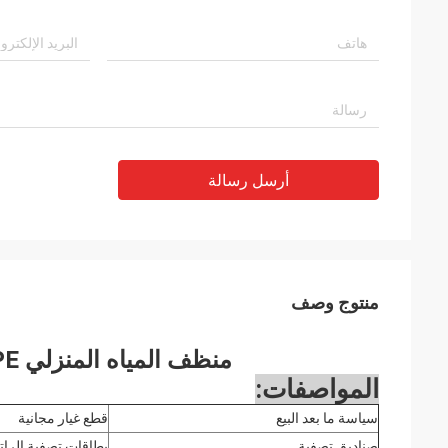
أرسل رسالة
منتوج وصف
منظف المياه المنزلي SPE الغني بالهيدروجين OEM ODM
المواصفات:
سياسة ما بعد البيع
قطع غيار مجانية
صناديق تصفية
بطاقات تصفية الراتنج +PAC+ RO