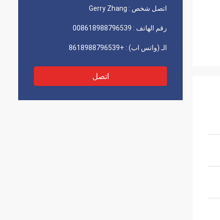
اتصل شخص :
Gerry Zhang
رقم الهاتف :
008618988796539
الـ (واتس اب) :
+8618988796539
اتصل