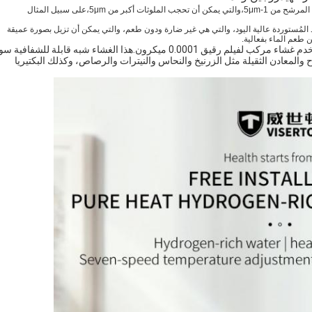
1 PP مادة هذا المرشح تم التعامل معها مع تكنولوجيا الذوبان والنفخ،قطر ثقوب المرشح من 1-5μm،والتي يمكن أن تحجب الملوثات أكبر من 5μm،على سبيل المثال
د المُستوردة عالية اليود، والتي هي غير ضارة ودون طعم، والتي يمكن أن تزيل بصورة عميقة
 طعم الماء بفعالية.
مرشح 3 RO: هذه المرحلة هي قلب نظام التناضح العكسي، فإنه يستخدم غشاء مركب لفيلم رقيق 0.0001 ميكرون.هذا الغشاء شبه قابلة للشف
صلبة المذابة، الأملاح والمعادن الثقيلة مثل الزرنيخ والنحاس والنيترات والرصاص، وكذلك البكتيريا