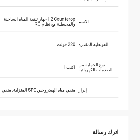
H2 Counterop جهاز تنقية المياه الساخنة
الاسم
والمحيطية مع نظام RO
الفولطية المقدرة
220 فولت
نوع الحماية من
اكتب l
الصدمات الكهربائية
إبراز
منقي مياه الهيدروجين SPE المنزلية
,
منقي ميا
اترك رسالة