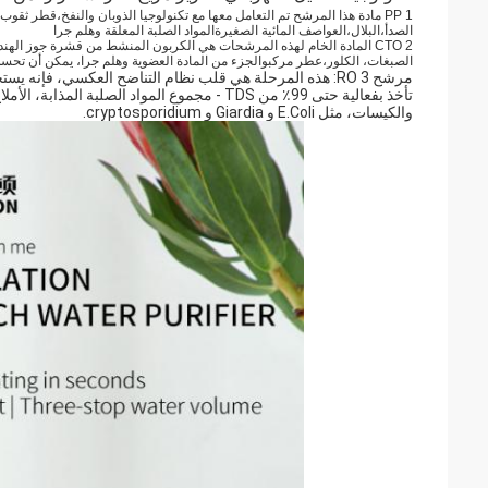
الصدأ،البلال،العواصف المائية الصغيرةالمواد الصلبة المعلقة وهلم جرا
2 CTO المادة الخام لهذه المرشحات هي الكربون المنشط من قشرة جوز الهن
الصبغات، الكلور،
عطر
مركب
والجزء من المادة العضوية وهلم جرا، يمكن أن تحسن
تأخذ بفعالية حتى 99٪ من TDS - مجموع المواد ال
والكيسات، مثل E.Coli و Giardia و cryptosporidium.