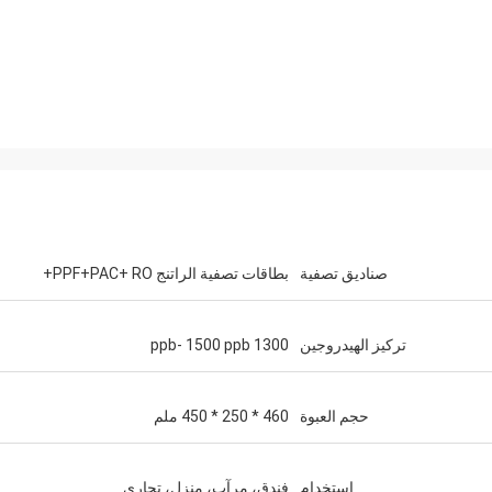
صناديق تصفية
بطاقات تصفية الراتنج PPF+PAC+ RO+
تركيز الهيدروجين
1300 ppb- 1500 ppb
حجم العبوة
460 * 250 * 450 ملم
استخدام
فندق، مرآب، منزل، تجاري