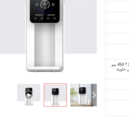
جهاز كمبيوتر واحد في كرتونة 460 * 250 * 450 مم
 500 قطعة في حاوية