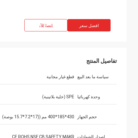
افضل سعر
ﺎﺘﺼﻟ ﺍﻶﻧ
تفاصيل المنتج
سياسة ما بعد البيع
قطع غيار مجانية
وحدة كهربائيا
SPE (خلية بلاتينية)
حجم الجهاز
430*185*400 مم ((17*7.2*15.7 بوصة)
إصدار الشهادات
CE ROHS NSF CB SAFETY MAKR