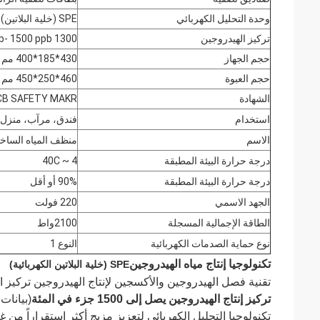
وحدة التحليل الكهربائي
SPE (خلية البلاتين)
تركيز الهيدروجين
1300 ppb- 1500 ppb
حجم الجهاز
430*185*400 مم ((17*7.2*15.7 بوصة)
حجم العبوة
460*250*450 مم
الشهادة
CB SAFETY MAKR
استخدام
فندق، مرآب، منزل،
الاسم
منظف المياه الساخنة 
درجة حرارة البيئة المطبقة
4 ~ 40C
درجة حرارة البيئة المطبقة
90% أو أقل
الجهد الاسمي
220 فولت
الطاقة الإجمالية المسجلة
2100واط
نوع حماية الصدمات الكهربائية
النوع 1
تكنولوجيا إنتاج مياه الهيدروجين
SPE (خلية البلاتين الكهربائية)
تقنية فصل الهيدروجين والأكسجين لإنتاج الهيدروجين تركيز ا
تركيز إنتاج الهيدروجين يصل إلى 1500 جزء في المئة
(بيانات 
تكنولوجيا التحليل الكهربائي لتعزيز مزيج أكثر استقراراً من غ