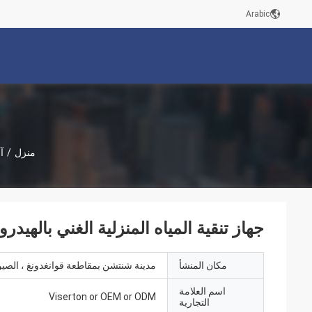
Arabic
منزل
/
آ
جهاز تنقية المياه المنزلية الغني بالهيدروجين M ODM
مكان المنشأ
مدينة شنتشن بمقاطعة قوانغدونغ ، الصي
اسم العلامة
Viserton or OEM or ODM
التجارية