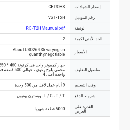
إصدار الشهادات
CE ROHS
رقم الموديل
VST-T2H
الوثيقة
RO-T2H Maunual.pdf
الحد الأدنى لكمية
2
About USD264.35 varying on
الأسعار
quantity,negotiable
تفاصيل التغليف
محمي بلوح رغوي ، حوالي
واحدة أعلى 4
وقت التسليم
9 أيام عمل لأقل من 500 وحدة
شروط الدفع
L / C ، T / T ، ويسترن يونيون
القدرة على
5000 قطعة شهريا
العرض