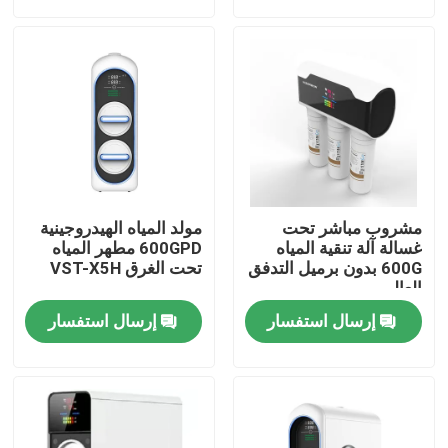
جولة في المعمل
رقابة جودة
اتصل بنا
مشروب مباشر تحت
مولد المياه الهيدروجينية
أخبار
غسالة آلة تنقية المياه
600GPD مطهر المياه
600G بدون برميل التدفق
تحت الغرق VST-X5H
العالي
حالات
إرسال استفسار
إرسال استفسار
اطلب اقتباس
آلة استنشاق الهيدروجين