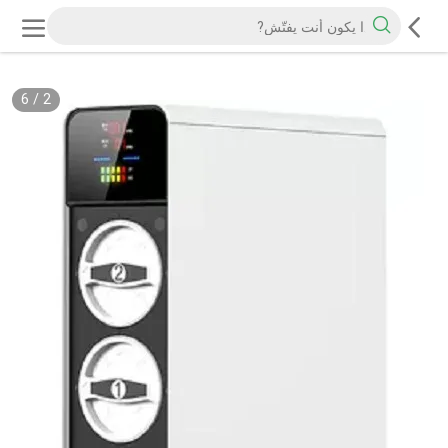
6
/
2