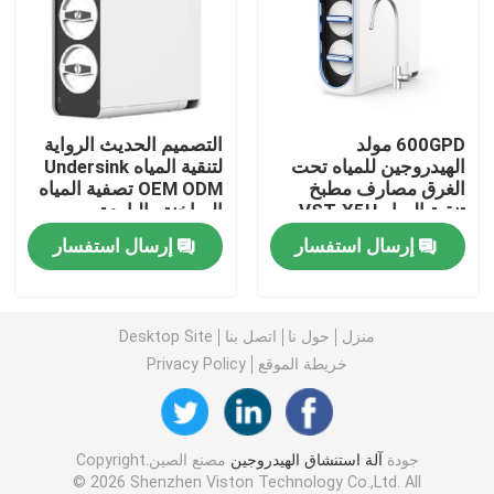
آلة الماء الغني بالهيدروجين
أجهزة تنقية المياه المنزلية
600GPD مولد
التصميم الحديث الرواية
الهيدروجين للمياه تحت
لتنقية المياه Undersink
الغرق مصارف مطبخ
OEM ODM تصفية المياه
مبرد مياه
تنقية المياه VST-X5H
الساخنة والباردة
إرسال استفسار
إرسال استفسار
تنقية المياه
فلتر مياه RO
منزل
حول نا
اتصل بنا
Desktop Site
خريطة الموقع
Privacy Policy
زجاجة الهيدروجين
جودة
آلة استنشاق الهيدروجين
مصنع الصين.Copyright
مُستجيب اختبار الهيدروجين
© 2026 Shenzhen Viston Technology Co.,Ltd. All