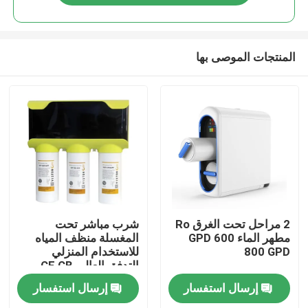
المنتجات الموصى بها
منزل
2 مراحل تحت الغرق Ro
شرب مباشر تحت
مطهر الماء 600 GPD
المغسلة منظف المياه
800 GPD
للاستخدام المنزلي
منتجات
التدفق العالي CE CB
ROHS NSF علامة
إرسال استفسار
إرسال استفسار
السلامة
معلومات عنا