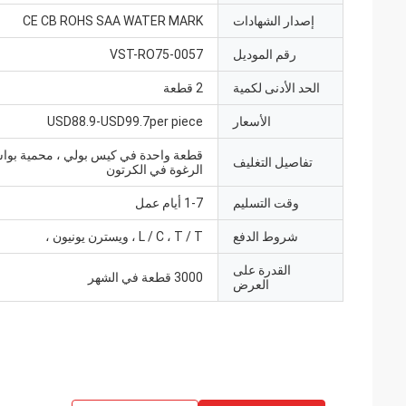
إصدار الشهادات
CE CB ROHS SAA WATER MARK
رقم الموديل
VST-RO75-0057
الحد الأدنى لكمية
2 قطعة
الأسعار
USD88.9-USD99.7per piece
قطعة واحدة في كيس بولي ، محمية بوا
تفاصيل التغليف
الرغوة في الكرتون
وقت التسليم
1-7 أيام عمل
شروط الدفع
L / C ، T / T ، ويسترن يونيون ،
القدرة على
3000 قطعة في الشهر
العرض