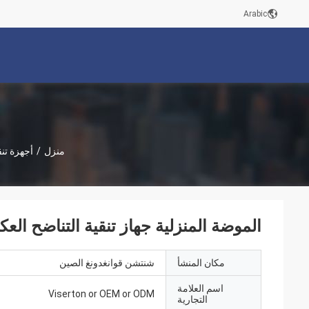
Arabic
منزل
/
أجهزة تنق
الموضة المنزلية جهاز تنقية التناضح العكسي الاختر
مكان المنشأ
شنتشن قوانغدونغ الصين
اسم العلامة
Viserton or OEM or ODM
التجارية