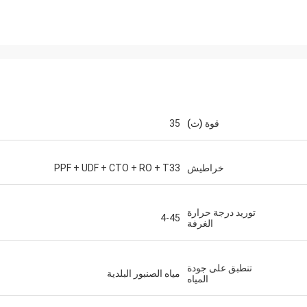
قوة (ث)
35
خراطيش
PPF + UDF + CTO + RO + T33
توريد درجة حرارة
4-45
الغرفة
تنطبق على جودة
مياه الصنبور البلدية
المياه