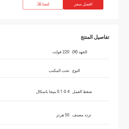
افضل سعر
ﺎﺘﺼﻟ ﺍﻶﻧ
تفاصيل المنتج
الجهد (V)
220 فولت
النوع
تحت المكتب
ضغط العمل
0.1-0.4 ميجا باسكال
تردد مصنف
50 هرتز