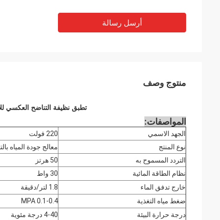
أرسل رسالة
منتوج وصف
تطبق نظيفة التناضح العكسي للاستخ
المواصفات:
الجهد الاسمي
220 فولت
نوع المنتج
معالج جودة المياه با
التردد المسموح به
50 هرتز
نظام الطاقة المائية
30 واط
خارج تدفق الماء
1.8 لتر/دقيقة
ضغط مياه التغذية
0.1-0.4 MPA
درجة حرارة البيئة
4-40 درجة مئوية