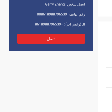
اتصل شخص :
Gerry Zhang
رقم الهاتف :
008618988796539
الـ (واتس اب) :
+8618988796539
اتصل