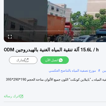
15.6L / h آلة تنقية المياه الغنية بالهيدروجين ODM
اتصل الآن
شارك
ين
#
موزع تصفية المياه بالتناضح العكسي
15.6 لتر / ساعة آلة تنقية المياه الغنية بالهيدروجين المواصفات الاسم نظام تنقية المياه بـ "بايبلاين كونكت" اللون جميع الألوان متاحة الحجم 190*290*395
اترك رسالة