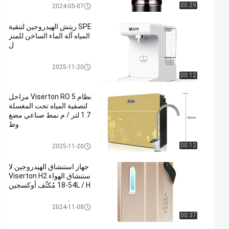
آلة استنشاق الهيدروجين
00:29
2024-05-07
SPE ريتش الهيدروجين لتنقية
المياه آلة الماء الساخن للمنز
ل
مبرد مياه
2025-11-20
00:12
نظام Viserton RO 5 مراحل
لتصفية المياه تحت المغسلة
1.7 لتر / م نمط صناعي مضغ
وط
مبرد مياه
00:12
2025-11-20
جهاز استنشاق الهيدروجين لا
ستنشاق الهواء Viserton H2
18-54L / H مُكثّف أوكسجين
آلة استنشاق الهيدروجين
2024-11-08
00:37