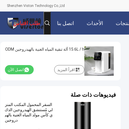
Shenzhen Viston Technology Co.,Ltd
نتجات
الأحداث
اتصل بنا
طلب اقتباس
15.6L / h آلة تنقية المياه الغنية بالهيدروجين ODM
اقرأ المزيد
اتصل الآن
فيديوهات ذات صلة
السفر المحمول المكتب المنز
لي مُستنشق الهيدروجين الذك
ي كأس مولد المياه الغنية بالهي
دروجين