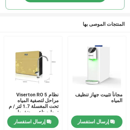
المنتجات الموصى بها
منزل
مجاناً تثبيت جهاز تنظيف
نظام Viserton RO 5
المياه
مراحل لتصفية المياه
تحت المغسلة 1.7 لتر / م
منتجات
نمط صناعي مضغوط
إرسال استفسار
إرسال استفسار
معلومات عنا