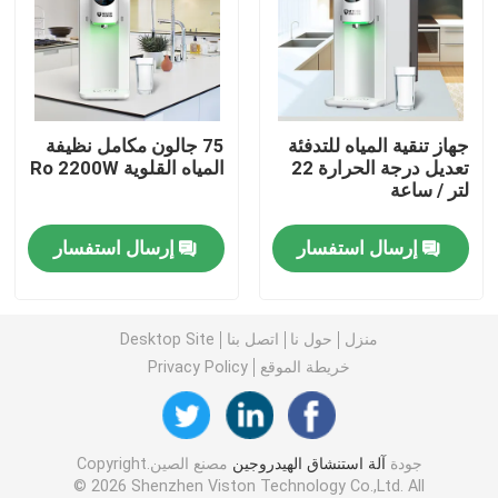
آلة الماء الغني بالهيدروجين
أجهزة تنقية المياه المنزلية
جهاز تنقية المياه للتدفئة
75 جالون مكامل نظيفة
تعديل درجة الحرارة 22
المياه القلوية Ro 2200W
لتر / ساعة
مبرد مياه
إرسال استفسار
إرسال استفسار
تنقية المياه
فلتر مياه RO
منزل
حول نا
اتصل بنا
Desktop Site
خريطة الموقع
Privacy Policy
زجاجة الهيدروجين
جودة
آلة استنشاق الهيدروجين
مصنع الصين.Copyright
مُستجيب اختبار الهيدروجين
© 2026 Shenzhen Viston Technology Co.,Ltd. All