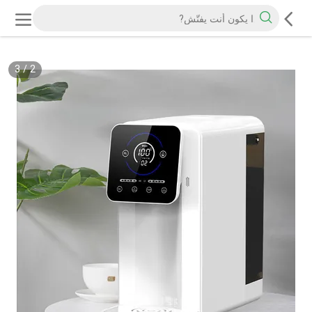
3
/
2