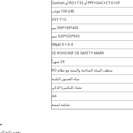
PPF+GAC+CTO+UF أو RO+T33 أو Custom
100-240 فولت
VST-T1C
430*185*390 مم
503*333*520 سم
0.1-0.4 (Mpa)
CE ROHS NSF CB SAFETY MAKR
24 شهراً
منظف المياه الساخنة والبيئية مع نظام RO
مياه الصنبور البلدية
مضاد للبكتيريا الذكي
4-6
شاشة لمسة
مي
تعقيم ذاتية الد