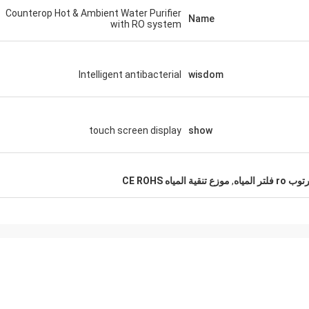
Counterop Hot & Ambient Water Purifier
Name
with RO system
lntelligent antibacterial
wisdom
touch screen display
show
,
موزع تنقية المياه CE ROHS