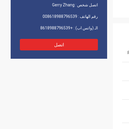
اتصل شخص :
Gerry Zhang
رقم الهاتف :
008618988796539
الـ (واتس اب) :
+8618988796539
اتصل