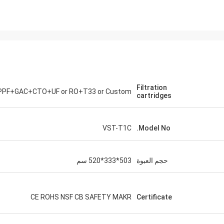
Filtration
PPF+GAC+CTO+UF or RO+T33 or Custom
cartridges
VST-T1C
Model No.
حجم العبوة
503*333*520 سم
CE ROHS NSF CB SAFETY MAKR
Certificate