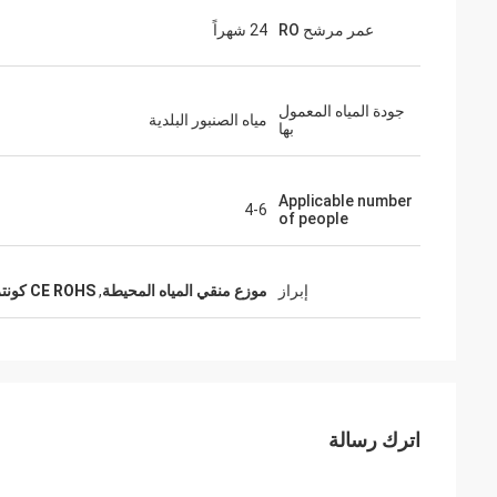
عمر مرشح RO
24 شهراً
جودة المياه المعمول
مياه الصنبور البلدية
بها
Applicable number
4-6
of people
إبراز
موزع منقي المياه المحيطة
,
CE ROHS كونترتوب ro فلتر المياه
اترك رسالة