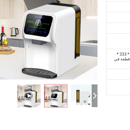
جهاز كمبيوتر واحد في كرتون بحجم 503 * 333 *
 مم محمي بلوح رغوي ، حوالي 500 قطعة في